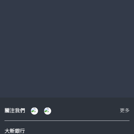
流動理財
了解更多
幻
幻
幻
燈
燈
燈
片
片
片
1
2
3
關
關注我們
更多
注
我
大新銀行
們