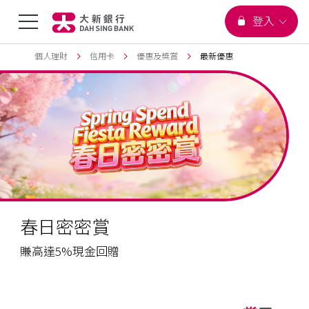
您正在瀏覽
選
登入
跳到主要內容
頁首
個人理財
信用卡
優惠及獎賞
最新優惠
單
切
換
春日密密賞
賺高達5%現金回贈
Promotion
hide
Apply
/html/en/index.html
_self