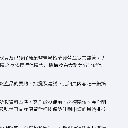
成員及已獲保險業監管局授權經營並受其監管。大
保險之授權持牌保險代理機構及為大新保險分銷保
險產品的要約、招攬及建議。此網頁内容乃一般摘
所載資料為準。客戶於投保前，必須閱讀、完全明
及賠償事宜並保留對相關保險計劃申請的最終批核
紛調解的中心職權範圍），大新銀行須與客戶進行