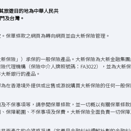
而其旅遊目的地為中華人民共
門及台灣。
款。保單條款之網頁為轉向網頁並由大新保險管理。
大新保險」）承保的一般保險產品。大新保險為大新金融集團
險代理機構（保險中介人牌照號碼：FA3022），並為大新
非大新銀行的產品。
釋為在香港境外提供或出售或游說購買大新保險的任何一般保
則及不保事項等，請參閱保單條款，並一切概以有關保單條款
則、保障範圍、不保事項及保費。大新保險全面負責一切保障
。
交易而產生的合資格爭議（定義見金融糾紛調解計劃的金融糾