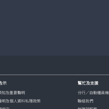
360°「易出糧」服務
了解更多
告示
幫忙及支援
須知及重要聲明
分行／自動櫃員機
聲明及個人資料私隱政策
聯絡我們